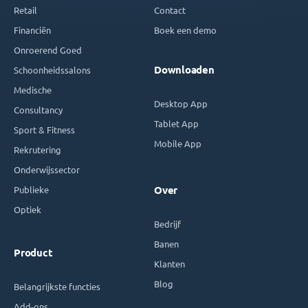
Retail
Contact
Financiën
Boek een demo
Onroerend Goed
Downloaden
Schoonheidssalons
Medische
Desktop App
Consultancy
Tablet App
Sport & Fitness
Mobile App
Rekrutering
Onderwijssector
Publieke
Over
Optiek
Bedrijf
Banen
Product
Klanten
Blog
Belangrijkste functies
Add-ons