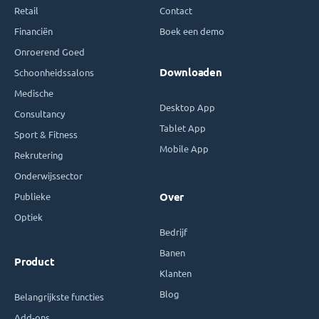
Retail
Contact
Financiën
Boek een demo
Onroerend Goed
Downloaden
Schoonheidssalons
Medische
Desktop App
Consultancy
Tablet App
Sport & Fitness
Mobile App
Rekrutering
Onderwijssector
Publieke
Over
Optiek
Bedrijf
Banen
Product
Klanten
Blog
Belangrijkste functies
Add-ons