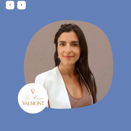
Daniela Rohrmann
- Gebiedsmanager, Atta Drogerie Willy Krapohl Nachf.
KG
Charlotte Laroye
- Communicatiemedewerker, groupe DORAS