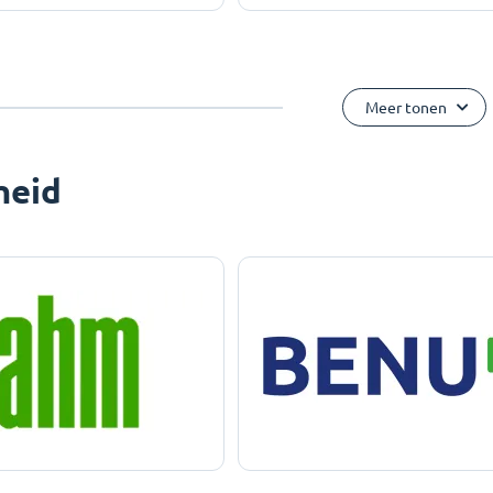
Meer tonen
heid