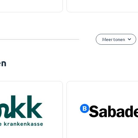
Meer tonen
ën