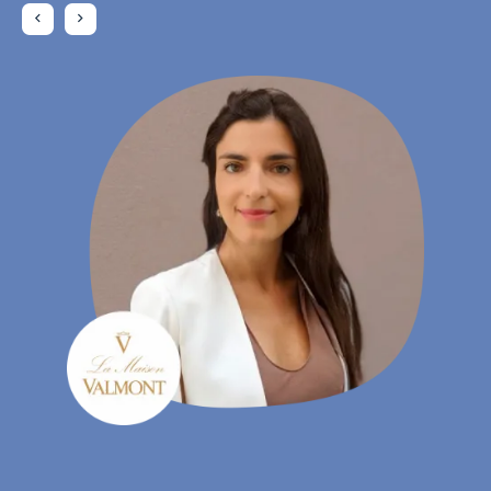
Daniela Rohrmann
- Gebiedsmanager, Atta Drogerie Willy Krapohl Nachf.
KG
Charlotte Laroye
- Communicatiemedewerker, groupe DORAS