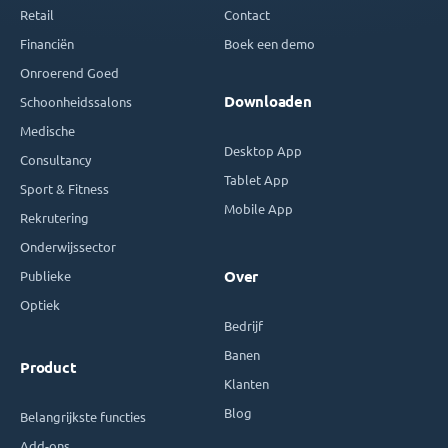
Retail
Contact
Financiën
Boek een demo
Onroerend Goed
Downloaden
Schoonheidssalons
Medische
Desktop App
Consultancy
Tablet App
Sport & Fitness
Mobile App
Rekrutering
Onderwijssector
Publieke
Over
Optiek
Bedrijf
Banen
Product
Klanten
Blog
Belangrijkste functies
Add-ons