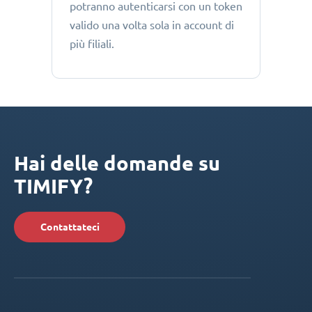
potranno autenticarsi con un token
valido una volta sola in account di
più filiali.
Hai delle domande su
TIMIFY?
Contattateci