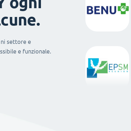
Y ogni
lcune.
ni settore e
sibile e funzionale.