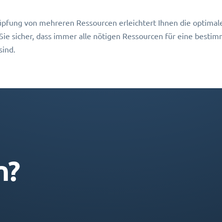
pfung von mehreren Ressourcen erleichtert Ihnen die optimale
 Sie sicher, dass immer alle nötigen Ressourcen für eine bes
sind.
n?