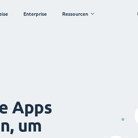
eise
Enterprise
Ressourcen
ie Apps
en, um