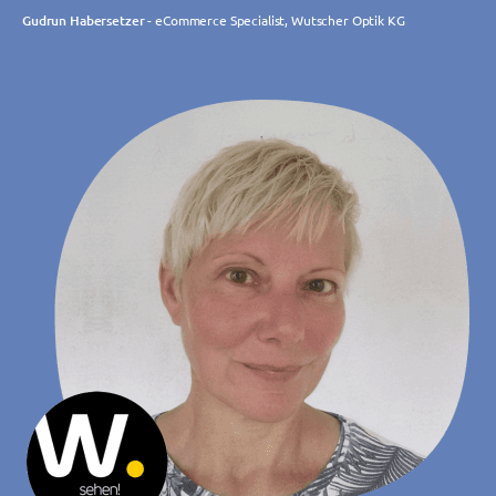
Gudrun Habersetzer
- eCommerce Specialist, Wutscher Optik KG