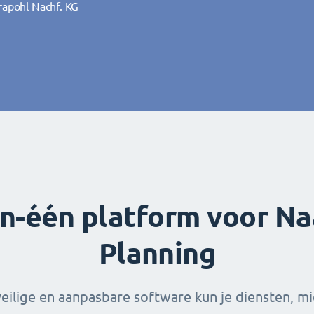
rapohl Nachf. KG
rapohl Nachf. KG
RAS
RAS
in-één platform voor N
Planning
veilige en aanpasbare software kun je diensten, m