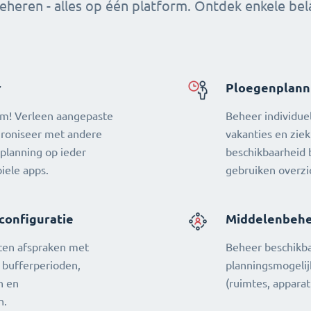
heren - alles op één platform. Ontdek enkele bela
r
Ploegenplann
m! Verleen aangepaste
Beheer individue
hroniseer met andere
vakanties en ziek
 planning op ieder
beschikbaarheid 
iele apps.
gebruiken overzi
configuratie
Middelenbehe
rten afspraken met
Beheer beschikb
, bufferperioden,
planningsmogelij
n en
(ruimtes, apparat
n.