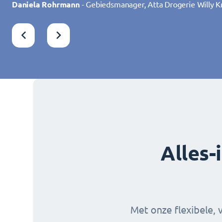
Daniela Rohrmann
Daniela Rohrmann
- Gebiedsmanager, Atta Drogerie Willy K
- Gebiedsmanager, Atta Drogerie Willy K
Charlotte Laroye
Charlotte Laroye
- Communicatiemedewerker, groupe DO
- Communicatiemedewerker, groupe DO
Alles-
Met onze flexibele, 