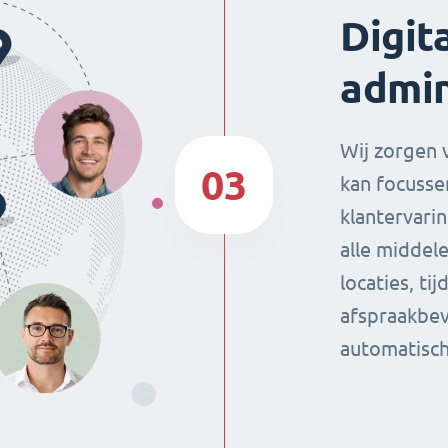
Digit
admin
Wij zorgen v
03
kan focusse
klantervari
alle middel
locaties, ti
afspraakbev
automatisc