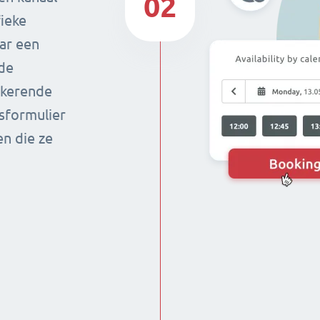
02
ieke
aar een
 de
gkerende
sformulier
en die ze