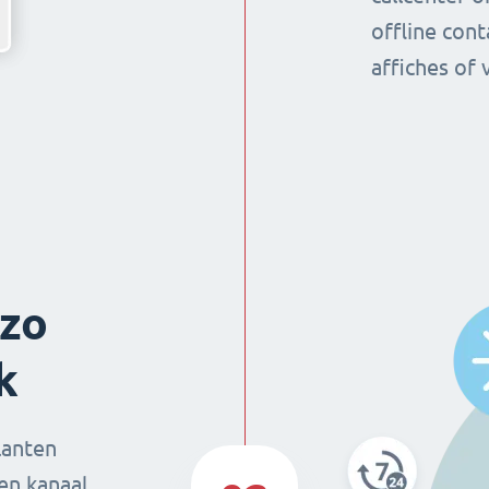
offline cont
affiches of 
 zo
k
lanten
en kanaal