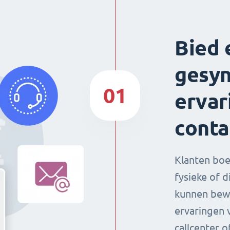
Bied 
gesyn
01
ervar
conta
Klanten boe
fysieke of d
kunnen bew
ervaringen v
callcenter 