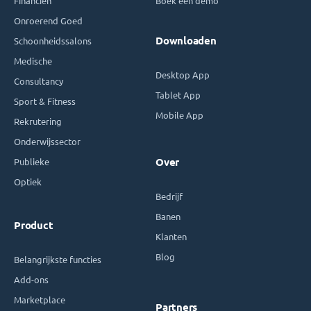
Financiën
Boek een demo
Onroerend Goed
Downloaden
Schoonheidssalons
Medische
Desktop App
Consultancy
Tablet App
Sport & Fitness
Mobile App
Rekrutering
Onderwijssector
Publieke
Over
Optiek
Bedrijf
Banen
Product
Klanten
Blog
Belangrijkste functies
Add-ons
Marketplace
Partners