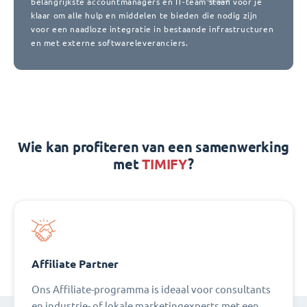
belangrijkste accountmanagers en IT-team staan voor je
klaar om alle hulp en middelen te bieden die nodig zijn
voor een naadloze integratie in bestaande infrastructuren
en met externe softwareleveranciers.
Wie kan profiteren van een samenwerking
met
TIMIFY
?
Affiliate Partner
Ons Affiliate-programma is ideaal voor consultants
en industrie- of lokale marketingexperts met een