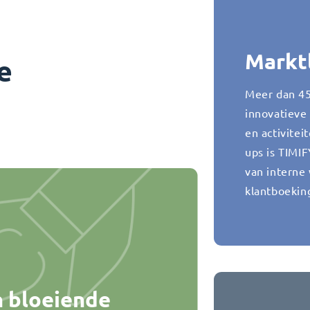
Markt
e
Meer dan 45
innovatieve
en activitei
ups is TIMI
van interne
klantboekin
n bloeiende