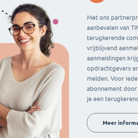
Met ons partnerp
aanbevelen van TI
terugkerende comm
vrijblijvend aanmel
aanmeldingen krij
opdrachtgevers en
melden. Voor iede
abonnement door k
je een terugkeren
Meer informa