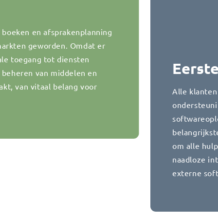
ne boeken en afsprakenplanning
 markten geworden. Omdat er
ale toegang tot diensten
Eerst
t beheren van middelen en
t, van vitaal belang voor
Alle klanten
ondersteuni
softwareopl
belangrijks
om alle hulp
naadloze in
externe sof