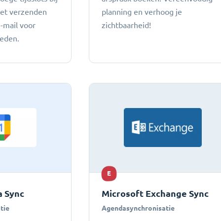
het verzenden
planning en verhoog je
e-mail voor
zichtbaarheid!
heden.
E
 Sync
Microsoft Exchange Sync
tie
Agendasynchronisatie