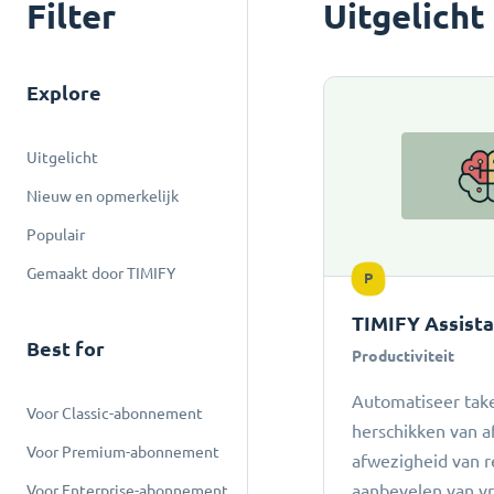
Filter
Uitgelicht
Explore
Uitgelicht
Nieuw en opmerkelijk
Populair
Gemaakt door TIMIFY
P
TIMIFY Assist
Best for
Productiviteit
Automatiseer take
Voor Classic-abonnement
herschikken van a
Voor Premium-abonnement
afwezigheid van r
aanbevelen van vro
Voor Enterprise-abonnement