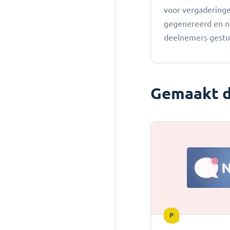
voor vergadering
gegenereerd en n
deelnemers gestu
Gemaakt d
P