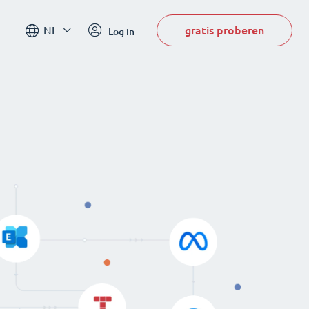
gratis proberen
NL
Log in