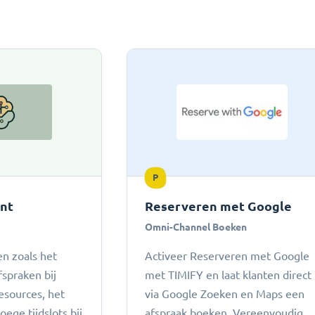
P
ant
Reserveren met Google
Omni-Channel Boeken
n zoals het
Activeer Reserveren met Google
fspraken bij
met TIMIFY en laat klanten direct
esources, het
via Google Zoeken en Maps een
ege tijdslots bij
afspraak boeken. Vereenvoudig