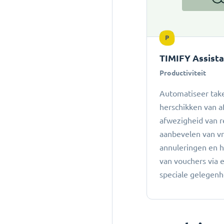
P
TIMIFY Assist
Productiviteit
Automatiseer take
herschikken van a
afwezigheid van r
aanbevelen van vro
annuleringen en 
van vouchers via 
speciale gelegen