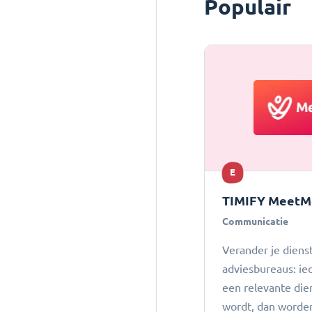
Populair
E
TIMIFY MeetM
Communicatie
Verander je dienst
adviesbureaus: ie
een relevante die
wordt, dan worde