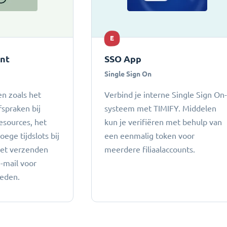
E
ant
SSO App
Single Sign On
n zoals het
Verbind je interne Single Sign On
fspraken bij
systeem met TIMIFY. Middelen
esources, het
kun je verifiëren met behulp van
ege tijdslots bij
een eenmalig token voor
het verzenden
meerdere filiaalaccounts.
e-mail voor
heden.