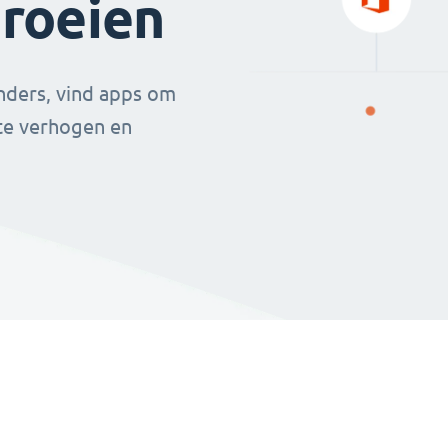
groeien
nders, vind apps om
 te verhogen en