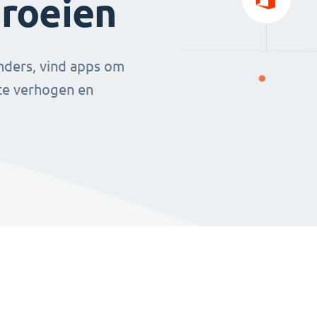
groeien
nders, vind apps om
 te verhogen en