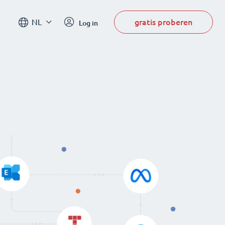
gratis proberen
NL
Log in