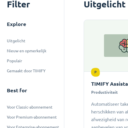
Filter
Uitgelicht
Explore
Uitgelicht
Nieuw en opmerkelijk
Populair
Gemaakt door TIMIFY
P
TIMIFY Assist
Best for
Productiviteit
Automatiseer take
Voor Classic-abonnement
herschikken van a
Voor Premium-abonnement
afwezigheid van r
aanbevelen van vro
Voor Enterprise-abonnement