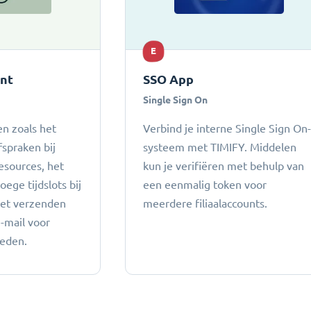
E
ant
SSO App
Single Sign On
n zoals het
Verbind je interne Single Sign On
fspraken bij
systeem met TIMIFY. Middelen
esources, het
kun je verifiëren met behulp van
ege tijdslots bij
een eenmalig token voor
het verzenden
meerdere filiaalaccounts.
e-mail voor
heden.