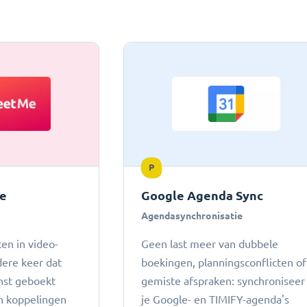
P
e
Google Agenda Sync
Agendasynchronisatie
en in video-
Geen last meer van dubbele
dere keer dat
boekingen, planningsconflicten of
nst geboekt
gemiste afspraken: ​​synchroniseer
n koppelingen
je Google- en TIMIFY-agenda's