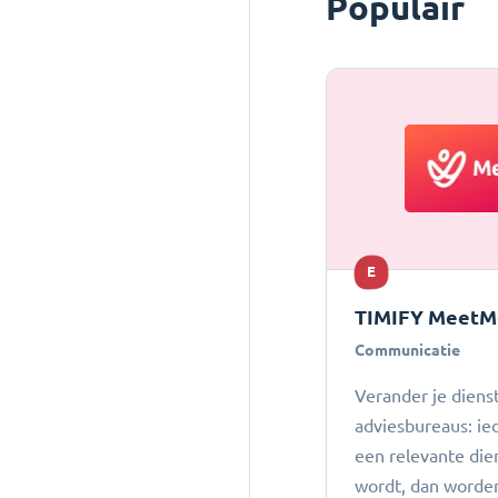
Populair
E
TIMIFY MeetM
Communicatie
Verander je dienst
adviesbureaus: ie
een relevante die
wordt, dan worde