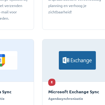
het verzenden
planning en verhoog je
e-mail voor
zichtbaarheid!
heden.
E
 Sync
Microsoft Exchange Sync
tie
Agendasynchronisatie