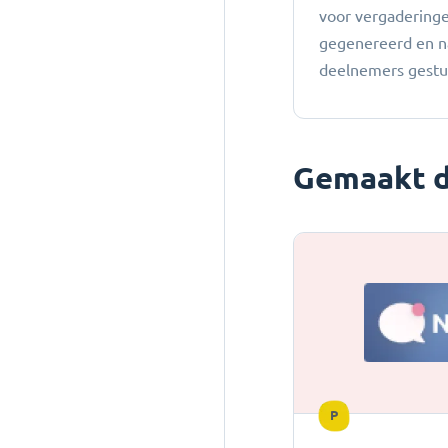
voor vergadering
gegenereerd en n
deelnemers gestu
Gemaakt d
P