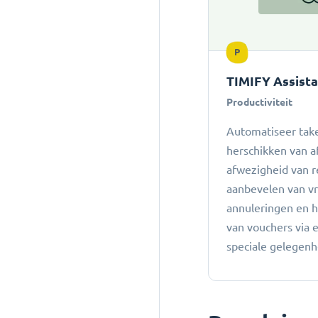
P
TIMIFY Assist
Productiviteit
Automatiseer take
herschikken van a
afwezigheid van r
aanbevelen van vro
annuleringen en 
van vouchers via 
speciale gelegen