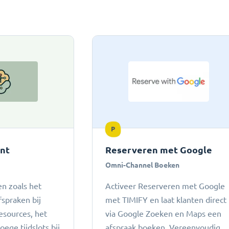
P
ant
Reserveren met Google
Omni-Channel Boeken
n zoals het
Activeer Reserveren met Google
fspraken bij
met TIMIFY en laat klanten direct
esources, het
via Google Zoeken en Maps een
ege tijdslots bij
afspraak boeken. Vereenvoudig