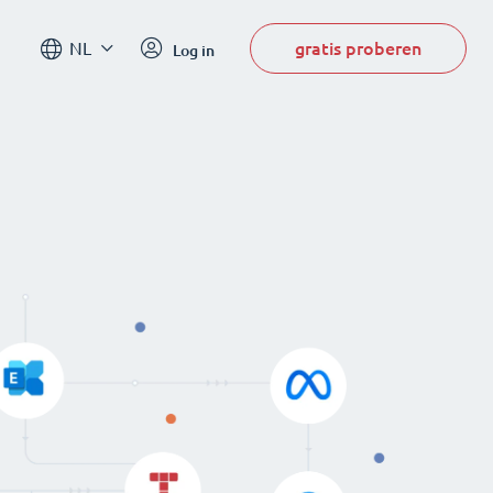
gratis proberen
NL
Log in