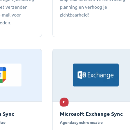
het verzenden
planning en verhoog je
e-mail voor
zichtbaarheid!
heden.
E
 Sync
Microsoft Exchange Sync
tie
Agendasynchronisatie