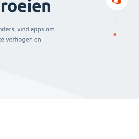
groeien
nders, vind apps om
 te verhogen en