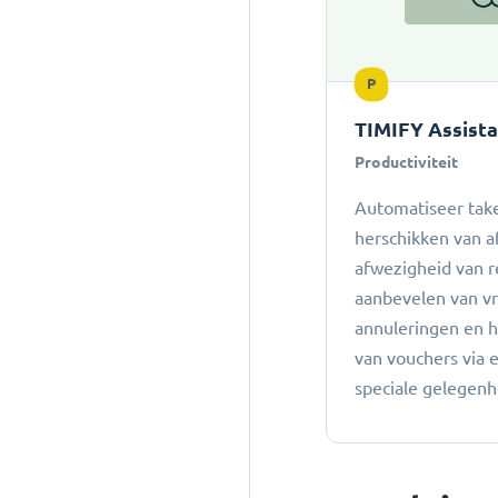
P
TIMIFY Assist
Productiviteit
Automatiseer take
herschikken van a
afwezigheid van r
aanbevelen van vro
annuleringen en 
van vouchers via 
speciale gelegen