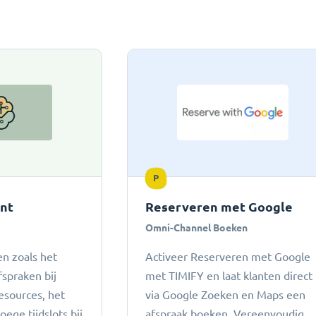
P
ant
Reserveren met Google
Omni-Channel Boeken
n zoals het
Activeer Reserveren met Google
fspraken bij
met TIMIFY en laat klanten direct
esources, het
via Google Zoeken en Maps een
ege tijdslots bij
afspraak boeken. Vereenvoudig