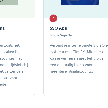
E
ant
SSO App
Single Sign On
n zoals het
Verbind je interne Single Sign On
fspraken bij
systeem met TIMIFY. Middelen
esources, het
kun je verifiëren met behulp van
ege tijdslots bij
een eenmalig token voor
het verzenden
meerdere filiaalaccounts.
e-mail voor
heden.