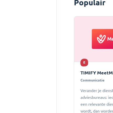
Populair
E
TIMIFY MeetM
Communicatie
Verander je dienst
adviesbureaus: ie
een relevante die
wordt, dan worde