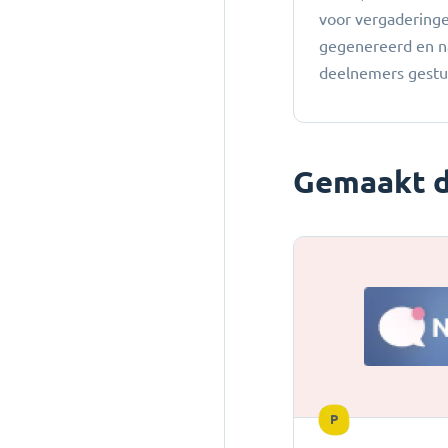
voor vergadering
gegenereerd en n
deelnemers gestu
Gemaakt d
P