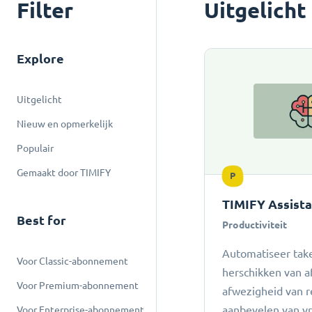
Filter
Uitgelicht
Explore
Uitgelicht
Nieuw en opmerkelijk
Populair
Gemaakt door TIMIFY
P
TIMIFY Assist
Best for
Productiviteit
Automatiseer take
Voor Classic-abonnement
herschikken van a
Voor Premium-abonnement
afwezigheid van r
aanbevelen van vro
Voor Enterprise-abonnement