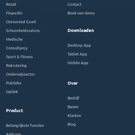
Retail
Contact
Financiën
Boek een demo
Onroerend Goed
Downloaden
Schoonheidssalons
Medische
Desktop App
Consultancy
Tablet App
Sport & Fitness
Mobile App
Rekrutering
Onderwijssector
Publieke
Over
Optiek
Bedrijf
Banen
Product
Klanten
Blog
Belangrijkste functies
Add-ons