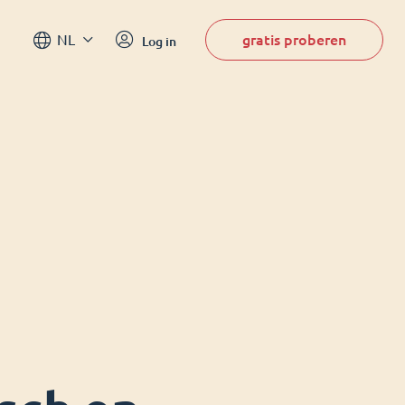
gratis proberen
NL
Log in