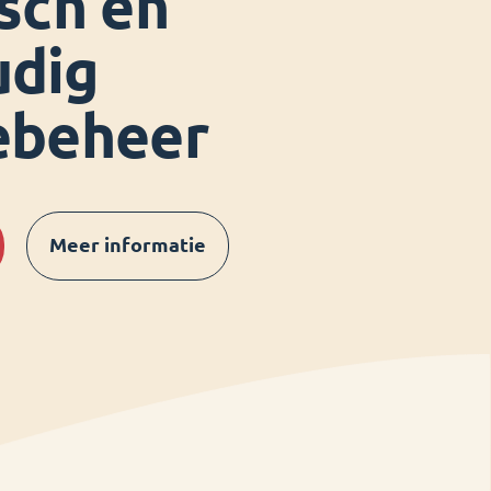
isch en
udig
ebeheer
Meer informatie