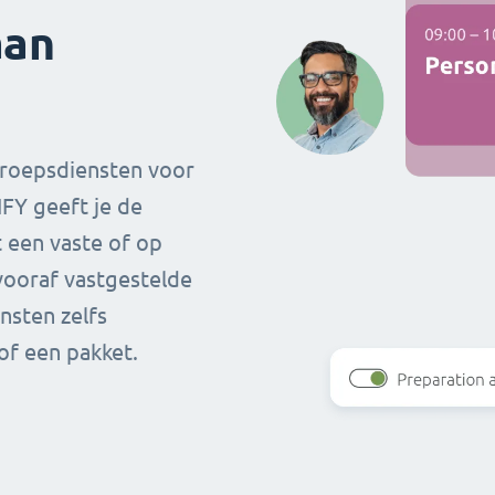
aan
groepsdiensten voor
FY geeft je de
t een vaste of op
vooraf vastgestelde
nsten zelfs
f een pakket.