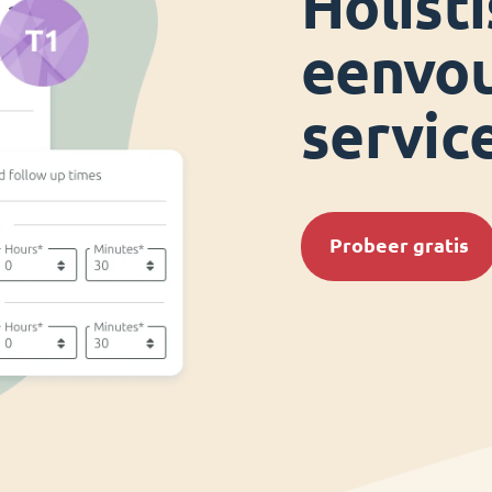
Holist
eenvo
servic
Probeer gratis