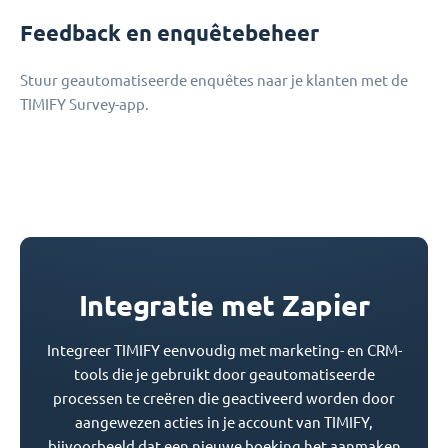
Feedback en enquêtebeheer
Stuur geautomatiseerde enquêtes naar je klanten met de
TIMIFY Survey-app.
Integratie met Zapier
Integreer TIMIFY eenvoudig met marketing- en CRM-
tools die je gebruikt door geautomatiseerde
processen te creëren die geactiveerd worden door
aangewezen acties in je account van TIMIFY,
bijvoorbeeld dat een nieuwe boeking het aanmaken