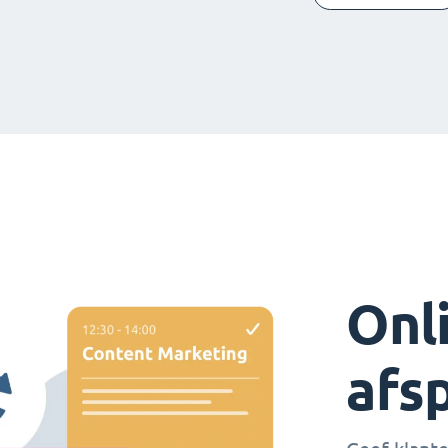
Onl
afs