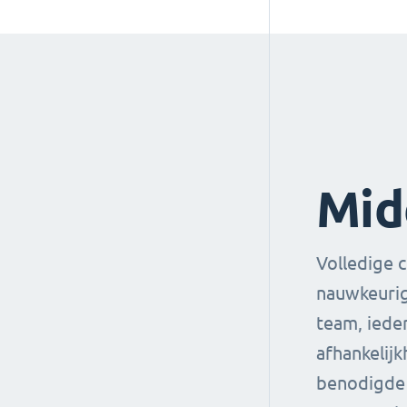
Mid
Volledige c
nauwkeurig
team, ieder
afhankelij
benodigde 