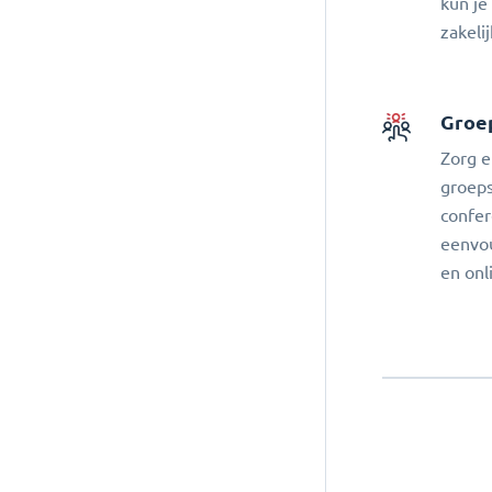
kun je
zakeli
Groe
Zorg e
groeps
confer
eenvo
en onl