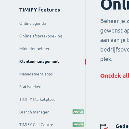
Onl
TIMIFY features
Beheer je z
Online agenda
gewenst ap
Online afspraakboeking
aan aan je
bedrijfsove
Middelenbeheer
plek.
Klantenmanagement
Management apps
Ontdek all
Statistieken
TIMIFY Marketplace
Branch manager
ADD-ON
TIMIFY Call Centre
ADD-ON
Gede