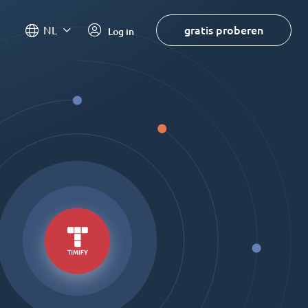
gratis proberen
NL
Log in