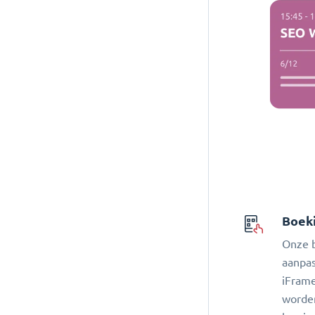
Boek
Onze b
aanpas
iFrame
worden