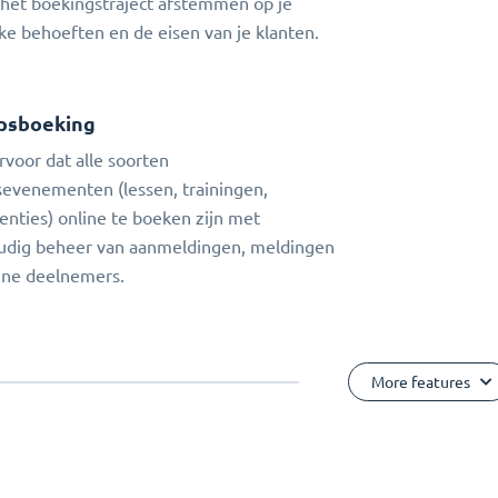
 het boekingstraject afstemmen op je
jke behoeften en de eisen van je klanten.
psboeking
rvoor dat alle soorten
evenementen (lessen, trainingen,
enties) online te boeken zijn met
udig beheer van aanmeldingen, meldingen
ine deelnemers.
More features