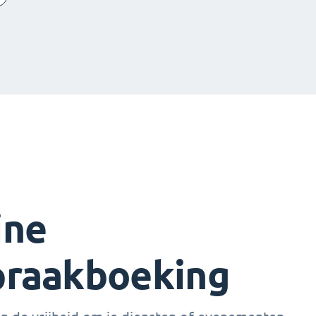
ine
praakboeking