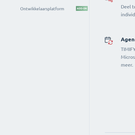
Deel t
Ontwikkelaarsplatform
ADD-ON
indivi
Agen
TIMIFY
Micros
meer.