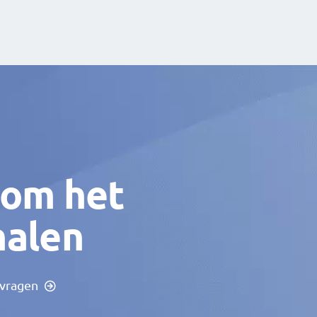
 om het
halen
 vragen