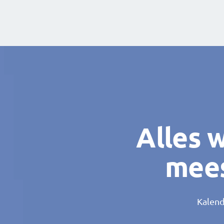
Alles 
mees
Kalen