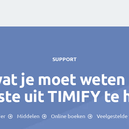
SUPPORT
wat je moet weten
te uit TIMIFY te 
der
Middelen
Online boeken
Veelgestelde