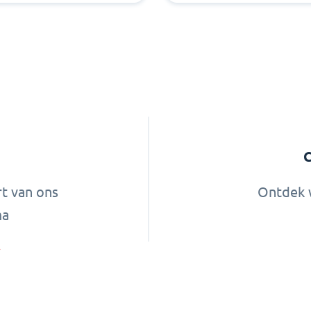
C
rt van ons
Ontdek 
ma