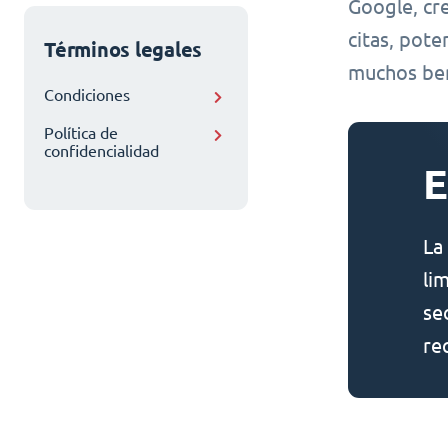
Google, cr
citas, pot
Términos legales
muchos ben
Condiciones
Política de
confidencialidad
E
La
li
se
re