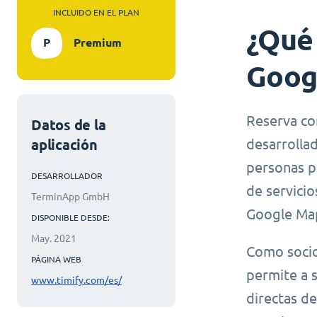
INCLUIDO EN EL PLAN
¿Qué
P
Premium
Goog
Reserva co
Datos de la
desarrolla
aplicación
personas p
DESARROLLADOR
de servicio
TerminApp GmbH
Google Map
DISPONIBLE DESDE:
May. 2021
Como socio
PÁGINA WEB
permite a s
www.timify.com/es/
directas d