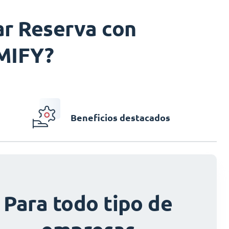
r Reserva con
IMIFY?
Beneficios destacados
Beneficios
Beneficios
Para todo tipo de
Para todo tipo de
destacados
destacados