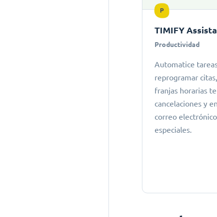
P
TIMIFY Assist
Productividad
Automatice tarea
reprogramar cita
franjas horarias 
cancelaciones y e
correo electrónic
especiales.