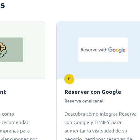
s
P
ant
Reservar con Google
Reserva omnicanal
s como
Descubra cómo integrar Reserva
s, recomendar
con Google y TIMIFY para
tempranas para
aumentar la visibilidad de su
nviar cupones por
negocio, gestionar reservas de