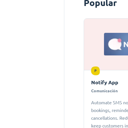
Popular
P
Notify App
Comunicación
Automate SMS noti
bookings, reminde
cancellations. Re
keep customers i