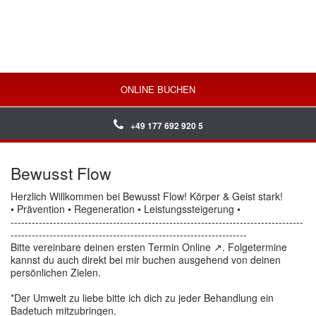
ONLINE BUCHEN
+49 177 692 920 5
Bewusst Flow
Herzlich Willkommen bei Bewusst Flow! Körper & Geist stark!
• Prävention • Regeneration • Leistungssteigerung •
-----------------------------------------------------------------------------------
-------------------------------------------------------------------
Bitte vereinbare deinen ersten Termin Online ↗. Folgetermine
kannst du auch direkt bei mir buchen ausgehend von deinen
persönlichen Zielen.
*Der Umwelt zu liebe bitte ich dich zu jeder Behandlung ein
Badetuch mitzubringen.