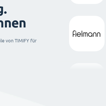
g.
ihnen
ile von TIMIFY für