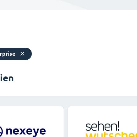
rprise
dien