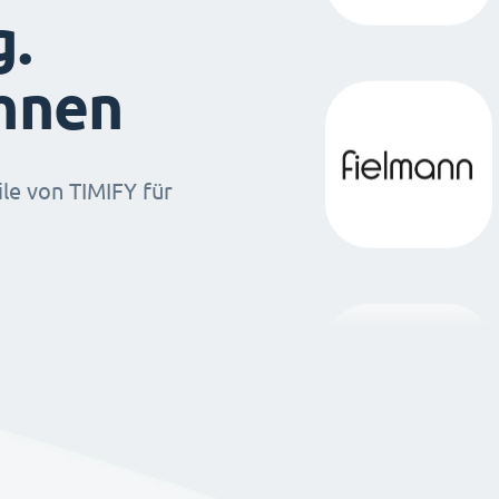
g.
ihnen
ile von TIMIFY für