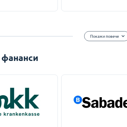
Покажи повече
 фананси