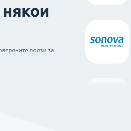
 някои
оверените ползи за