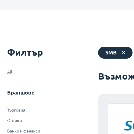
Филтър
SMB
All
Възмож
Браншове
Търговия
Оптики
Банки и фананси