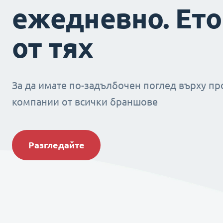
ежедневно. Ето
от тях
За да имате по-задълбочен поглед върху пр
компании от всички браншове
Разгледайте