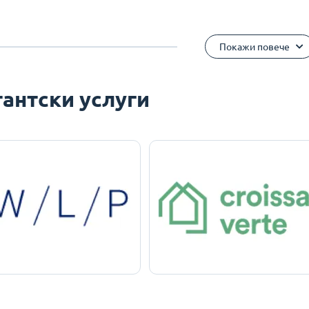
Покажи повече
антски услуги