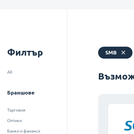
Филтър
SMB
All
Възмож
Браншове
Търговия
Оптики
Банки и фананси