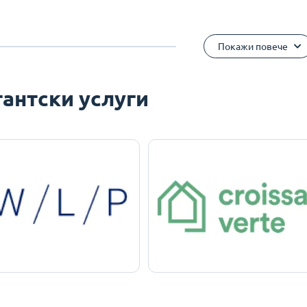
Покажи повече
антски услуги