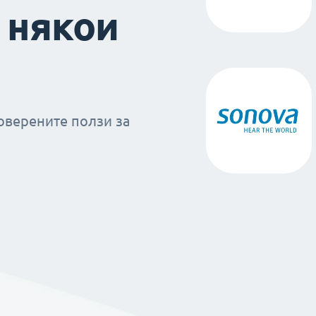
 някои
оверените ползи за