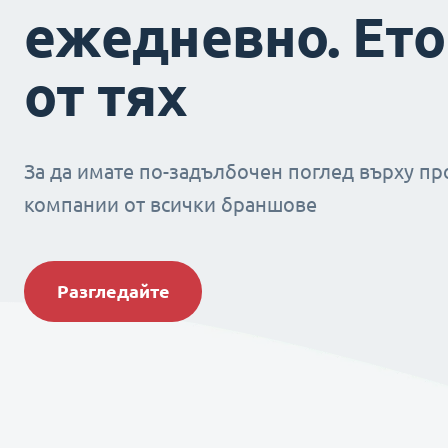
ежедневно. Ето
от тях
За да имате по-задълбочен поглед върху пр
компании от всички браншове
Разгледайте