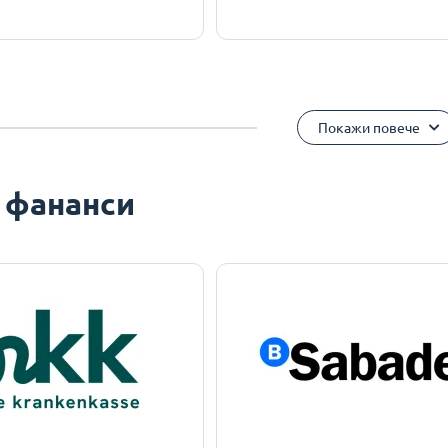
Покажи повече
 фананси