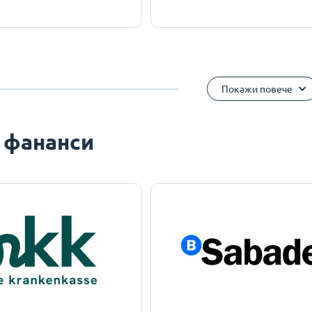
Покажи повече
 фананси