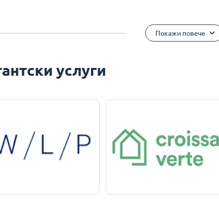
Покажи повече
антски услуги