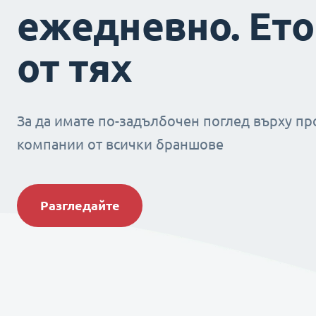
ежедневно. Ето
от тях
За да имате по-задълбочен поглед върху пр
компании от всички браншове
Разгледайте