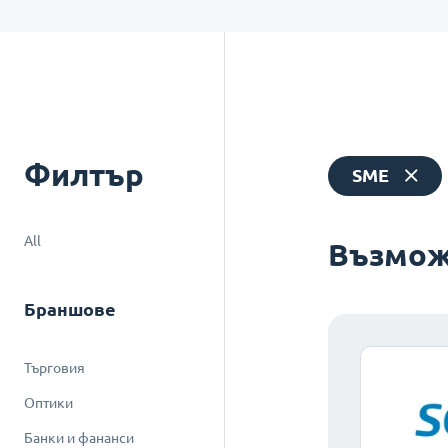
Филтър
SME
All
Възмож
Браншове
Търговия
Оптики
Банки и фананси