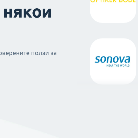
 някои
оверените ползи за