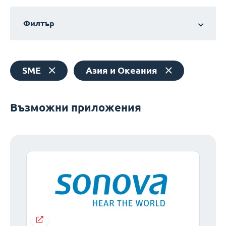
Филтър
SME
Азия и Океания
Възможни приложения