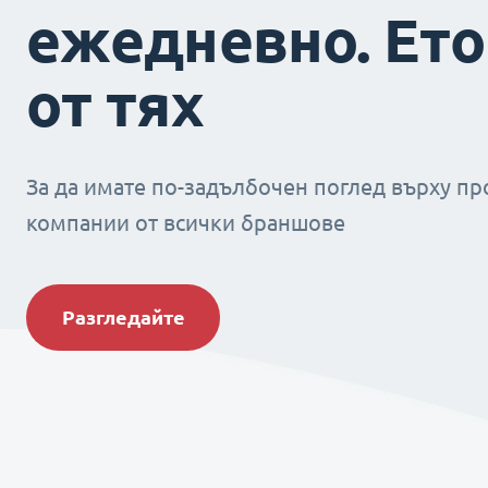
ежедневно. Ето
от тях
За да имате по-задълбочен поглед върху пр
компании от всички браншове
Разгледайте