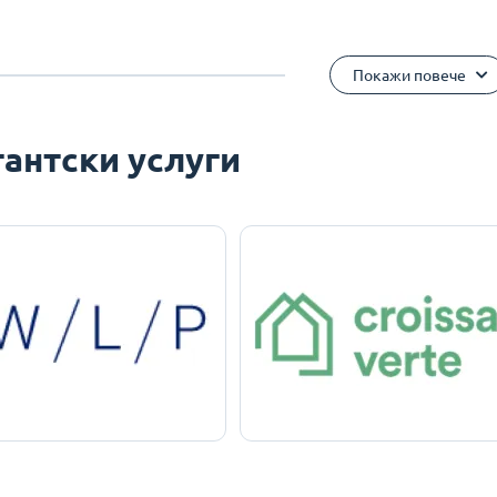
Покажи повече
антски услуги