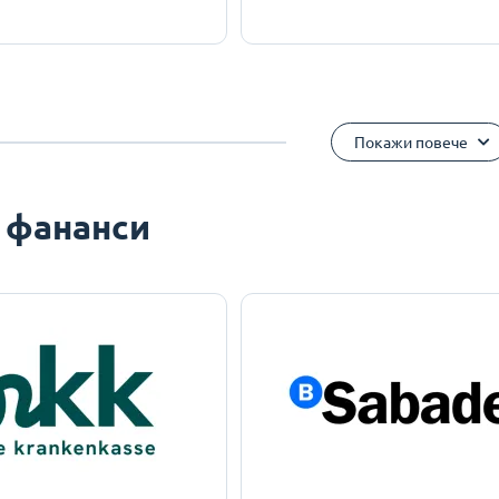
Покажи повече
 фананси