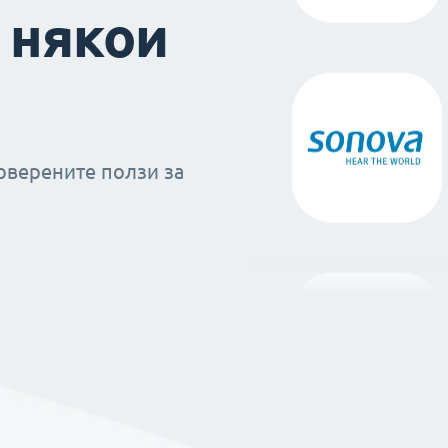
 някои
оверените ползи за