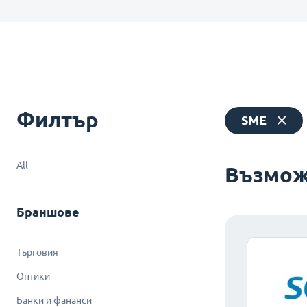
Филтър
SME
All
Възмож
Браншове
Търговия
Оптики
Банки и фананси